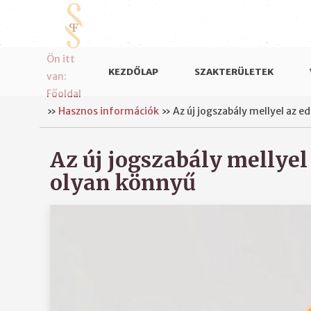
Ön itt
KEZDŐLAP
SZAKTERÜLETEK
van:
Főoldal
»
Hasznos információk
»
Az új jogszabály mellyel az 
Az új jogszabály mellye
olyan könnyű