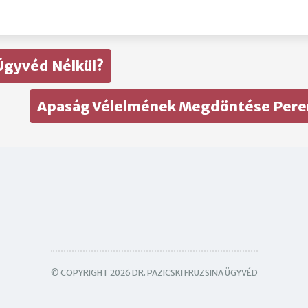
Ügyvéd Nélkül?
Apaság Vélelmének Megdöntése Peren
© COPYRIGHT 2026 DR. PAZICSKI FRUZSINA ÜGYVÉD