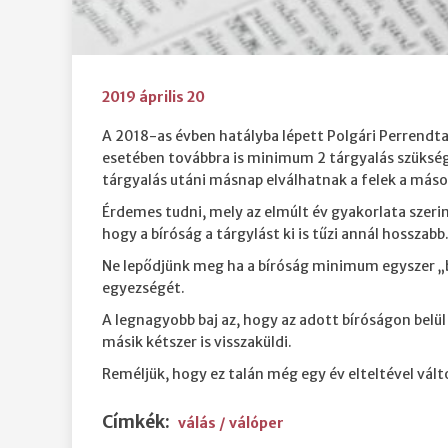
2019 április 20
A 2018-as évben hatályba lépett Polgári Perrendtar
esetében továbbra is minimum 2 tárgyalás szükséges
tárgyalás utáni másnap elválhatnak a felek a máso
Érdemes tudni, mely az elmúlt év gyakorlata szerin
hogy a bíróság a tárgylást ki is tűzi annál hosszabb
Ne lepődjünk meg ha a bíróság minimum egyszer „be
egyezségét.
A legnagyobb baj az, hogy az adott bíróságon belül 
másik kétszer is visszaküldi.
Reméljük, hogy ez talán még egy év elteltével vált
Címkék:
válás / válóper