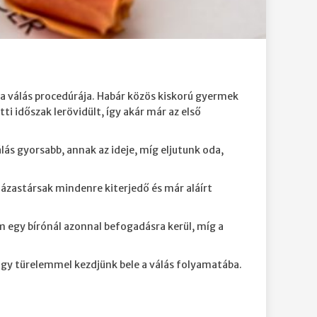
t a válás procedúrája. Habár közös kiskorú gyermek
i időszak lerövidült, így akár már az első
lás gyorsabb, annak az ideje, míg eljutunk oda,
házastársak mindenre kiterjedő és már aláírt
em egy bírónál azonnal befogadásra kerül, míg a
nagy türelemmel kezdjünk bele a válás folyamatába.