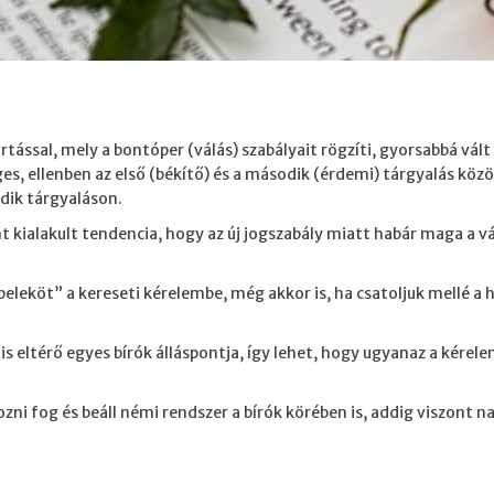
tással, mely a bontóper (válás) szabályait rögzíti, gyorsabbá vál
, ellenben az első (békítő) és a második (érdemi) tárgyalás között
dik tárgyaláson.
t kialakult tendencia, hogy az új jogszabály miatt habár maga a vá
.
leköt” a kereseti kérelembe, még akkor is, ha csatoljuk mellé a 
is eltérő egyes bírók álláspontja, így lehet, hogy ugyanaz a kérel
ozni fog és beáll némi rendszer a bírók körében is, addig viszont 