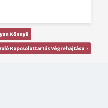
lyan Könnyű
Való Kapcsolattartás Végrehajtása