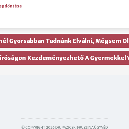
megdöntése
ginél Gyorsabban Tudnánk Elválni, Mégsem O
l Bíróságon Kezdeményezhető A Gyermekkel 
© COPYRIGHT 2026 DR. PAZICSKI FRUZSINA ÜGYVÉD