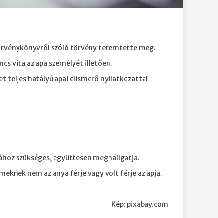
örvénykönyvről szóló törvény teremtette meg.
ncs vita az apa személyét illetően.
 teljes hatályú apai elismerő nyilatkozattal
yához szükséges, együttesen meghallgatja.
eknek nem az anya férje vagy volt férje az apja.
Kép: pixabay.com