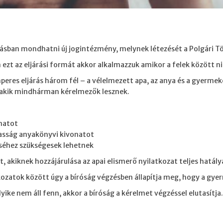
sban mondhatni új jogintézmény, melynek létezését a Polgári T
 ezt az eljárási formát akkor alkalmazzuk amikor a felek között ni
es eljárás három fél – a vélelmezett apa, az anya és a gyermeket
, akik mindhárman kérelmezők lesznek.
onatot
asság anyakönyvi kivonatot
séhez szükségesek lehetnek
 akiknek hozzájárulása az apai elismerő nyilatkozat teljes hatál
atok között úgy a bíróság végzésben állapítja meg, hogy a gyerm
ke nem áll fenn, akkor a bíróság a kérelmet végzéssel elutasítja.