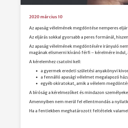
2020 március 10
Az apaság vélelmének megdöntése nemperes eljárá
Az eljárás sokkal gyorsabb a peres formánál, hiszen
Az apaság vélelmének megdöntésére irányuló nemper
magának elismerni kívánó férfi – kérelmére indul
A kérelemhez csatolni kell:
a gyermek eredeti születési anyakönyvi kiv
a fennálló apasági vélelmet megalapozó ház
egyéb okiratokat, amik a vélelem megdönté
A bíróság a kérelmezőket és mindazon személyeket,
Amennyiben nem merül fel ellentmondás a nyilatkoz
Ha a fentiekben meghatározott feltételek valamelyi