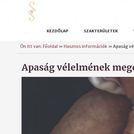
KEZDŐLAP
SZAKTERÜLETEK
Ön itt van: Főoldal
»
Hasznos információk
»
Apaság vé
Apaság vélelmének megd