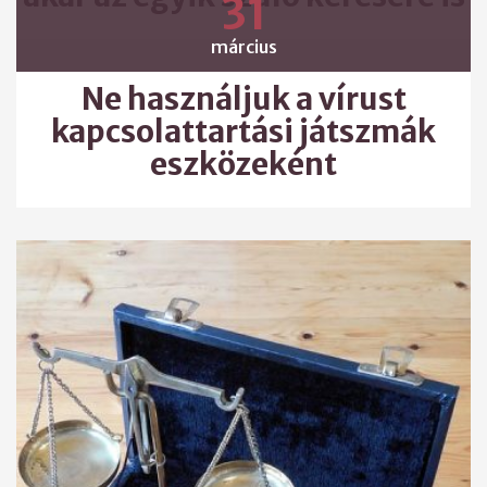
31
március
Ne használjuk a vírust
kapcsolattartási játszmák
eszközeként