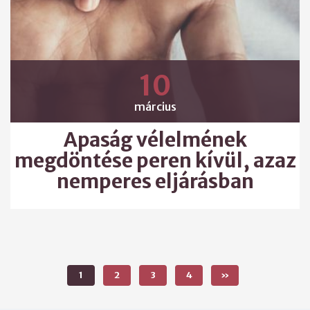
10
március
Apaság vélelmének
megdöntése peren kívül, azaz
nemperes eljárásban
1
2
3
4
»