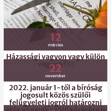
12
március
Házassági vagyon vagy külön
vagyon?￼
22
november
2022. január 1-től a bíróság
jogosult közös szülői
felügyeleti jogról határozni
akár az egyik szülő kérésére is