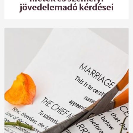
jövedelemadó kérdései