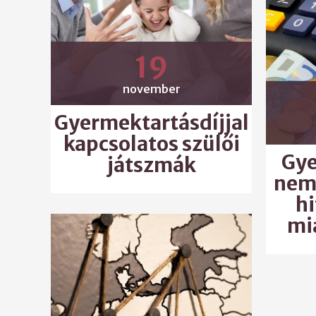
19
november
Gyermektartásdíjjal
kapcsolatos szülői
Gye
játszmák
nem 
hi
mi