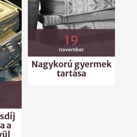
19
november
Nagykorú gyermek
tartása
sdíj
a a
vül