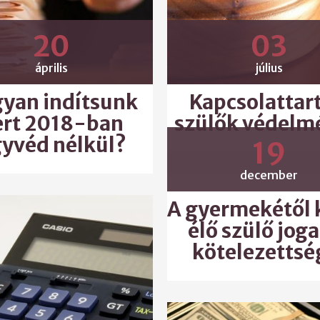
20
03
április
július
yan indítsunk
Kapcsolattart
ert 2018-ban
szülők védelm
yvéd nélkül?
19
december
A gyermekétől 
élő szülő joga
kötelezettsé