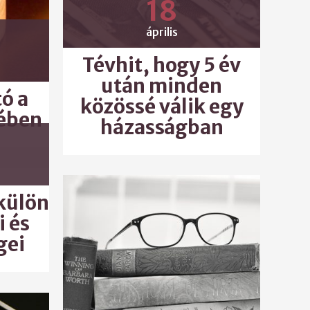
18
április
Tévhit, hogy 5 év
után minden
ó a
közössé válik egy
ében
házasságban
külön
i és
gei