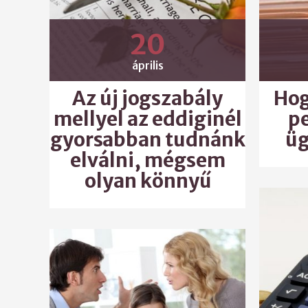
20
április
Az új jogszabály
Hog
mellyel az eddiginél
p
gyorsabban tudnánk
üg
elválni, mégsem
olyan könnyű