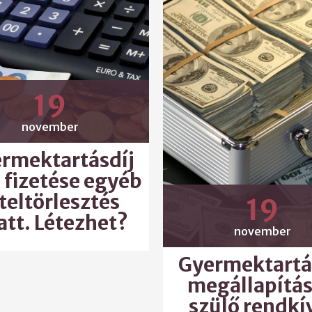
19
november
rmektartásdíj
fizetése egyéb
teltörlesztés
19
att. Létezhet?
november
Gyermektartá
megállapítás
szülő rendkí